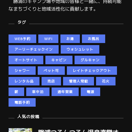
勝浦のキャンプ場や地域の皆様と一緒に、持続可能
なまちづくりと地域活性化に貢献します。
タグ
WEB予約
WIFI
お湯
お風呂
アーリーチェックイン
ウォシュレット
オートサイト
キャビン
グルキャン
シャワー
ペット可
レイトチェックアウト
レンタル品
売店
管理人常駐
花火
薪
車中泊
通年営業
電源
電話予約
人気の投稿