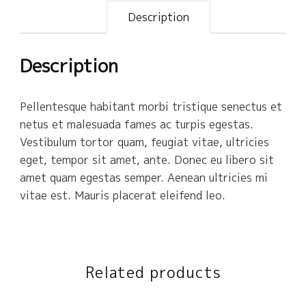
a
Description
l
i
t
Description
y
q
Pellentesque habitant morbi tristique senectus et
u
netus et malesuada fames ac turpis egestas.
a
Vestibulum tortor quam, feugiat vitae, ultricies
n
eget, tempor sit amet, ante. Donec eu libero sit
t
amet quam egestas semper. Aenean ultricies mi
vitae est. Mauris placerat eleifend leo.
i
t
y
Related products