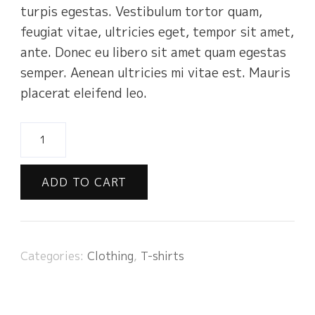
turpis egestas. Vestibulum tortor quam,
feugiat vitae, ultricies eget, tempor sit amet,
ante. Donec eu libero sit amet quam egestas
semper. Aenean ultricies mi vitae est. Mauris
placerat eleifend leo.
P
r
e
ADD TO CART
m
i
u
m
Categories:
Clothing
,
T-shirts
Q
u