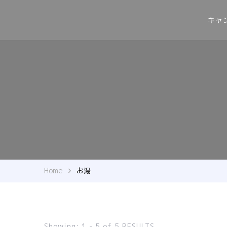
キャ
Home
お湯
Showing: 1 - 5 of 5 RESULTS