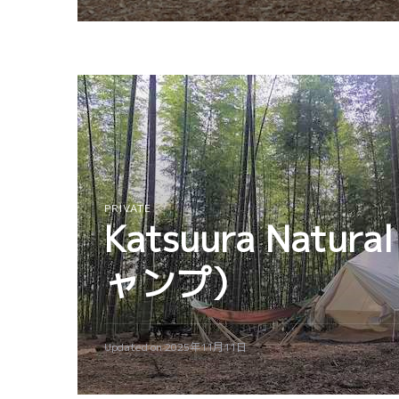
PRIVATE
Katsuura Nat
ャンプ）
Updated on
2025年11月11日