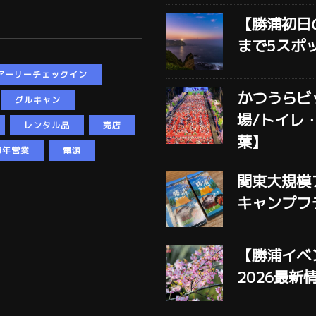
【勝浦初日
まで5スポ
アーリーチェックイン
かつうらビ
グルキャン
場/トイレ
レンタル品
売店
葉】
通年営業
電源
関東大規模
キャンプフ
【勝浦イベ
2026最新