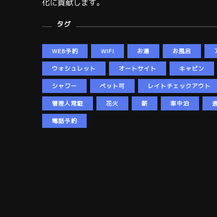
化に貢献します。
タグ
WEB予約
WIFI
お湯
お風呂
ウォシュレット
オートサイト
キャビン
シャワー
ペット可
レイトチェックアウト
管理人常駐
花火
薪
車中泊
電話予約