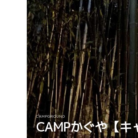
CAMPGROUND
CAMPかぐや【