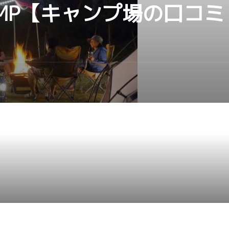
CAMP【キャンプ場の口コ
IME,」に勝浦つるんつるん