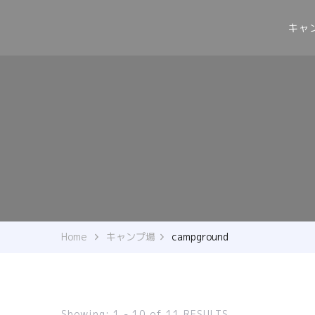
キャ
Home
キャンプ場
campground
Showing: 1 - 10 of 11 RESULTS