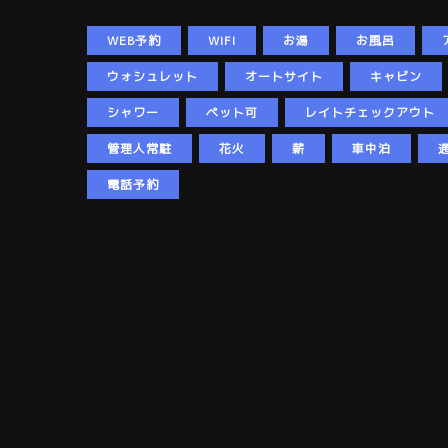
WEB予約
WIFI
お湯
お風呂
ウォシュレット
オートサイト
キャビン
シャワー
ペット可
レイトチェックアウト
管理人常駐
花火
薪
車中泊
電話予約