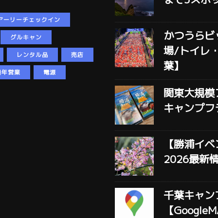
アーリーチェックイン
かつうらビ
グルキャン
場/トイレ
レンタル品
売店
葉】
通年営業
電源
関東大規模
キャンプフ
【勝浦イベ
2026最新
千葉キャン
【Googl