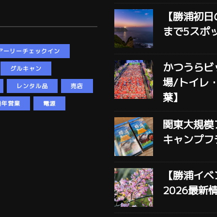
【勝浦初日
まで5スポ
アーリーチェックイン
かつうらビ
グルキャン
場/トイレ
レンタル品
売店
葉】
通年営業
電源
関東大規模
キャンプフ
【勝浦イベ
2026最新