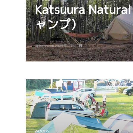
Katsuura Nat
ャンプ）
Updated on
2025年11月11日
WOODS