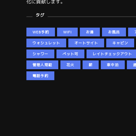
化に貢献します。
タグ
WEB予約
WIFI
お湯
お風呂
ウォシュレット
オートサイト
キャビン
シャワー
ペット可
レイトチェックアウト
管理人常駐
花火
薪
車中泊
電話予約