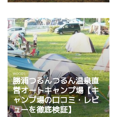
WOODS
勝浦つるんつるん温泉直
営オートキャンプ場【キ
ャンプ場の口コミ・レビ
ューを徹底検証】