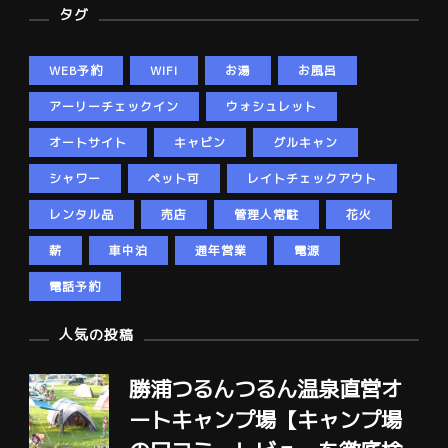
タグ
WEB予約
WIFI
お湯
お風呂
アーリーチェックイン
ウォシュレット
オートサイト
キャビン
グルキャン
シャワー
ペット可
レイトチェックアウト
レンタル品
売店
管理人常駐
花火
薪
車中泊
通年営業
電源
電話予約
人気の投稿
勝浦つるんつるん温泉直営オ
ートキャンプ場【キャンプ場