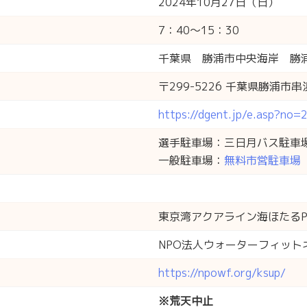
2024年10月27日（日）
7：40～15：30
千葉県 勝浦市中央海岸 勝
〒299-5226 千葉県勝浦市串
https://dgent.jp/e.asp?no
選手駐車場：三日月バス駐車
一般駐車場：
無料市営駐車場
東京湾アクアライン海ほたるPA
NPO法人ウォーターフィット
https://npowf.org/ksup/
※荒天中止