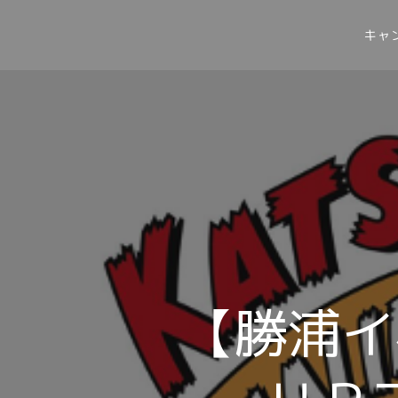
キャ
【勝浦イ