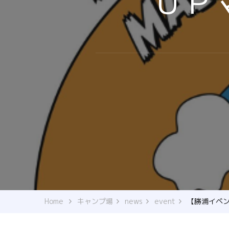
ＵＰ
Home
キャンプ場
news
event
【勝浦イベン