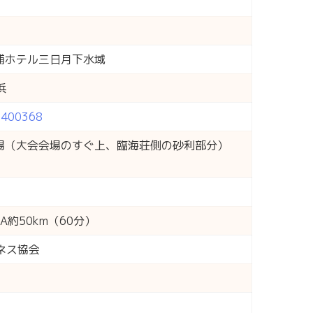
浦ホテル三日月下水域
浜
=2400368
場（大会会場のすぐ上、臨海荘側の砂利部分）
約50km（60分）
ネス協会